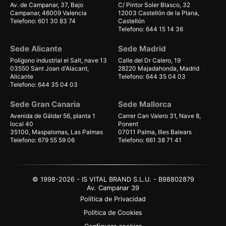
Av. de Campanar, 37, Bajo
C/ Pintor Soler Blasco, 32
Campanar, 46009 Valencia
12003 Castellón de la Plana,
Telefono: 601 30 83 74
Castellón
Telefono: 644 15 14 36
Sede Alicante
Sede Madrid
Polígono industrial el Salt, nave 13
Calle del Dr Calero, 19
03550 Sant Joan d'Alacant,
28220 Majadahonda, Madrid
Alicante
Telefono: 644 35 04 03
Telefono: 644 35 04 03
Sede Gran Canaria
Sede Mallorca
Avenida de Gáldar 56, planta 1
Carrer Can Valero 31, Nave 8,
local 40
Ponent
35100, Maspalomas, Las Palmas
07011 Palma, Illes Balears
Telefono: 679 55 59 06
Telefono: 661 38 71 41
© 1998-2026 - IS VITAL BRAND S.L.U. - B98802879
Av. Campanar 39
Política de Privacidad
Politica de Cookies