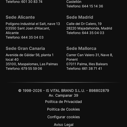
Telefono: 601 30 83 74
Castellón
Telefono: 644 15 14 36
Sede Alicante
Sede Madrid
Polígono industrial el Salt, nave 13
Calle del Dr Calero, 19
03550 Sant Joan d'Alacant,
28220 Majadahonda, Madrid
Alicante
Telefono: 644 35 04 03
Telefono: 644 35 04 03
Sede Gran Canaria
Sede Mallorca
Avenida de Gáldar 56, planta 1
Carrer Can Valero 31, Nave 8,
local 40
Ponent
35100, Maspalomas, Las Palmas
07011 Palma, Illes Balears
Telefono: 679 55 59 06
Telefono: 661 38 71 41
© 1998-2026 - IS VITAL BRAND S.L.U. - B98802879
Av. Campanar 39
Política de Privacidad
Politica de Cookies
Configurar cookies
Aviso Legal