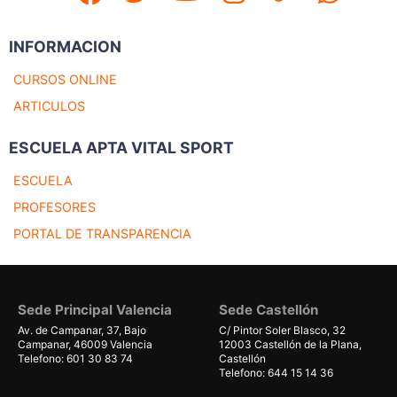
INFORMACION
CURSOS ONLINE
ARTICULOS
ESCUELA APTA VITAL SPORT
ESCUELA
PROFESORES
PORTAL DE TRANSPARENCIA
Sede Principal Valencia
Sede Castellón
Av. de Campanar, 37, Bajo
C/ Pintor Soler Blasco, 32
Campanar, 46009 Valencia
12003 Castellón de la Plana,
Telefono: 601 30 83 74
Castellón
Telefono: 644 15 14 36