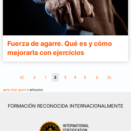
Fuerza de agarre. Qué es y cómo
mejorarla con ejercicios
1
2
3
4
5
apta vital sport
» articulos
FORMACIÓN RECONOCIDA INTERNACIONALMENTE