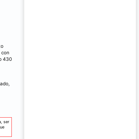
a
to
a con
 o 430
rado,
, ser
que