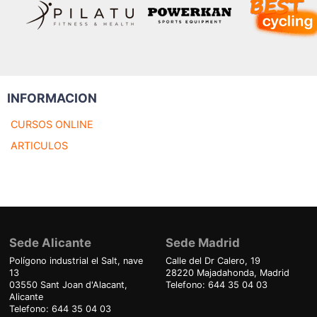
INFORMACION
CURSOS ONLINE
ARTICULOS
Sede Alicante
Sede Madrid
Polígono industrial el Salt, nave
Calle del Dr Calero, 19
13
28220 Majadahonda, Madrid
03550 Sant Joan d'Alacant,
Telefono: 644 35 04 03
Alicante
Telefono: 644 35 04 03