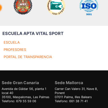
ESCUELA APTA VITAL SPORT
ESCUELA
PROFESORES
PORTAL DE TRANSPARENCIA
Sede Gran Canaria
Sede Mallorca
Avenida de Gáldar 56, planta 1
Carrer Can Valero 31, Nave 8,
local 40
Ponent
35100, Maspalomas, Las Palmas
07011 Palma, Illes Balears
Telefono: 679 55 59 06
Telefono: 661 38 71 41