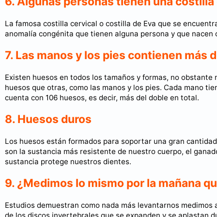
6. Algunas personas tienen una costill
La famosa costilla cervical o costilla de Eva que se encuentr
anomalía congénita que tienen alguna persona y que nacen con
7. Las manos y los pies contienen más d
Existen huesos en todos los tamaños y formas, no obstante 
huesos que otras, como las manos y los pies. Cada mano tiene
cuenta con 106 huesos, es decir, más del doble en total.
8. Huesos duros
Los huesos están formados para soportar una gran cantidad d
son la sustancia más resistente de nuestro cuerpo, el gana
sustancia protege nuestros dientes.
9. ¿Medimos lo mismo por la mañana qu
Estudios demuestran como nada más levantarnos medimos alg
de los discos invertebrales que se expanden y se aplastan d