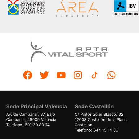
Sede Principal Valencia
Sede Castellón
Av. de Campanar, 37, Bajo
C/ Pintor Soler Blasco, 32
Campanar, 46009 Valencia
12003 Castellón de la Plana,
Telefono: 601 30 83 74
Castellón
Telefono: 644 15 14 36