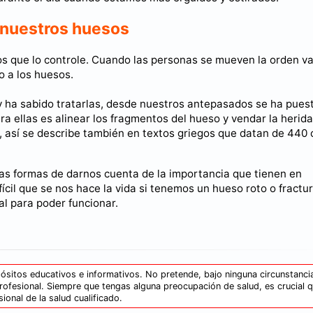
 nuestros huesos
os que lo controle. Cuando las personas se mueven la orden v
o a los huesos.
 y ha sabido tratarlas, desde nuestros antepasados se ha pues
a ellas es alinear los fragmentos del hueso y vendar la herid
, así se describe también en textos griegos que datan de 440
las formas de darnos cuenta de la importancia que tienen en
cil que se nos hace la vida si tenemos un hueso roto o fractu
al para poder funcionar.
sitos educativos e informativos. No pretende, bajo ninguna circunstancia
rofesional. Siempre que tengas alguna preocupación de salud, es crucial 
ional de la salud cualificado.