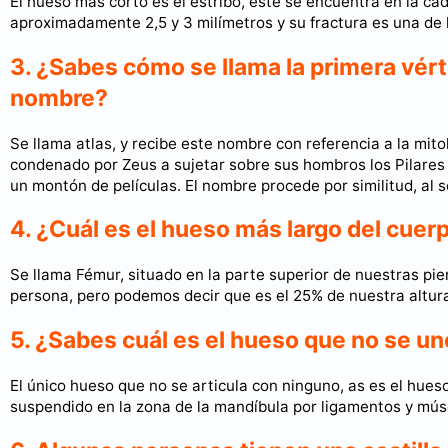
El hueso más corto es el estribo, este se encuentra en la cad
aproximadamente 2,5 y 3 milímetros y su fractura es una de 
3. ¿Sabes cómo se llama la primera vér
nombre?
Se llama atlas, y recibe este nombre con referencia a la mito
condenado por Zeus a sujetar sobre sus hombros los Pilares q
un montón de películas. El nombre procede por similitud, al s
4. ¿Cuál es el hueso más largo del cuer
Se llama Fémur, situado en la parte superior de nuestras pi
persona, pero podemos decir que es el 25% de nuestra altura
5. ¿Sabes cuál es el hueso que no se u
El único hueso que no se articula con ninguno, as es el hues
suspendido en la zona de la mandíbula por ligamentos y mús