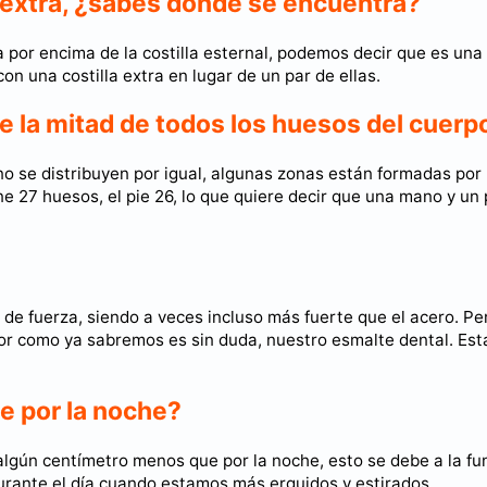
a extra, ¿sabes dónde se encuentra?
a por encima de la costilla esternal, podemos decir que es una
 una costilla extra en lugar de un par de ellas.
e la mitad de todos los huesos del cuerp
no se distribuyen por igual, algunas zonas están formadas por
 27 huesos, el pie 26, lo que quiere decir que una mano y un 
e fuerza, siendo a veces incluso más fuerte que el acero. Pe
dor como ya sabremos es sin duda, nuestro esmalte dental. Est
e por la noche?
ún centímetro menos que por la noche, esto se debe a la fu
urante el día cuando estamos más erguidos y estirados.