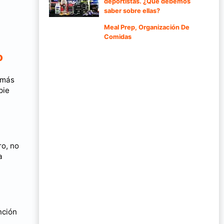
deportistas. ¿Qué debemos
saber sobre ellas?
Meal Prep, Organización De
Comidas
o
 más
pie
ro, no
a
nción