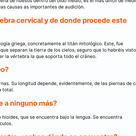
ena de huesos dentro del oído medio, es el más difícil de medir
las causas as importantes de audición.
tebra cervical y de donde procede este
logía griega, concretamente al titán mitológico. Este, fue
ue separan la tierra de los cielos, seguro que lo habréis vist
er la vértebra la que soporta todo el cráneo.
po?
ernas. Su longitud depende, evidentemente, de las piernas de 
 total.
ne a ninguno más?
o hioides, que se encuentra bajo la lengua. Se encuentra
culos.