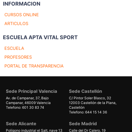
INFORMACION
CURSOS ONLINE
ARTICULOS
ESCUELA APTA VITAL SPORT
ESCUELA
PROFESORES
PORTAL DE TRANSPARENCIA
Sede Principal Valencia
Sede Castellón
Av. de Campanar, 37, Bajo
C/ Pintor Soler Blasco, 32
Campanar, 46009 Valencia
12003 Castellón de la Plana,
Telefono: 601 30 83 74
Castellón
Telefono: 644 15 14 36
Sede Alicante
Sede Madrid
Polígono industrial el Salt, nave 13
Calle del Dr Calero, 19